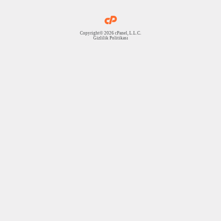
Copyright© 2026 cPanel, L.L.C.
Gizlilik Politikası